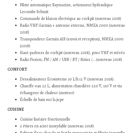
Pilote automatique Raymarine, actionneur hydraulique
Lecombe Schmit
Commande de klaxon électrique au cockpit (nouveau 2018)
Radio VHF Garmin + antenne externe, NMEA 2000 (nouveau
2018)
Transpondeur Garmin AIS (envoi et réception), NMEA 2000
(2018)
Haut-parleurs de cockpit (nouveau 2018), pour VHF et stéréo
Radio Fusion, FM / AM / USB / BT / Sirius /… (nouveau 2018)
CONFORT
Dessalinisateur Ecosistems 30 L/h 12 V (nouveau 2018).
Chauffe-eau 22 L, alimentation chaudière 220 V, 110 V et via
échangeur de chaleur (moteur)
Échelle de bain sur la jupe
CUISINE
Cuisine linéaire fonctionnelle
2 éviers en acier inoxydable (nouveau 2018)
Robinet d’eau chaude et froide pressurisée et filtrée (nouvelle