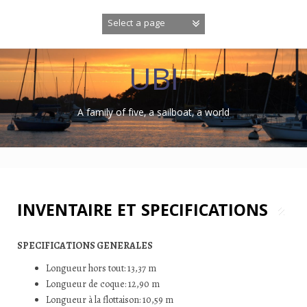
Skip
to
content
UBI
A family of five, a sailboat, a world
INVENTAIRE ET SPECIFICATIONS
SPECIFICATIONS GENERALES
Longueur hors tout: 13,37 m
Longueur de coque: 12,90 m
Longueur à la flottaison: 10,59 m