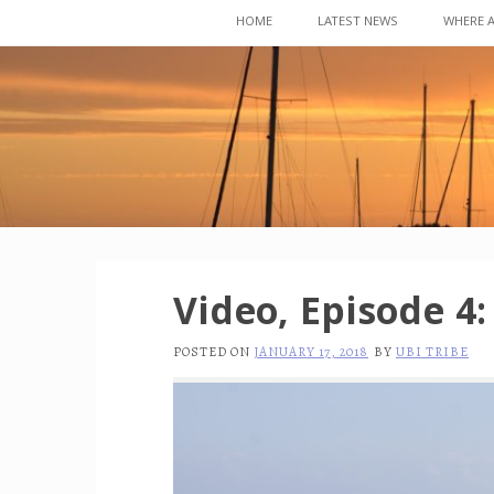
Skip
HOME
LATEST NEWS
WHERE 
to
content
Video, Episode 4:
POSTED ON
JANUARY 17, 2018
BY
UBI TRIBE