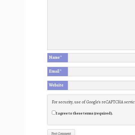
Name
*
Email
*
Website
For security, use of Google's reCAPTCHA service
I agree to these terms (required).