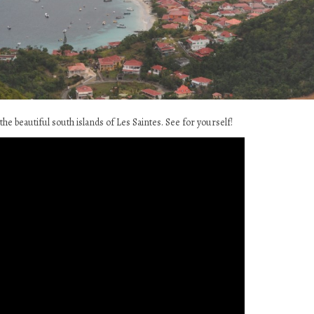
e beautiful south islands of Les Saintes. See for yourself!