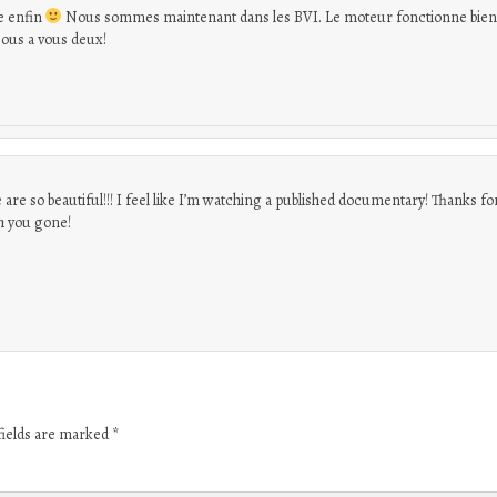
e enfin
Nous sommes maintenant dans les BVI. Le moteur fonctionne bien. 
sous a vous deux!
are so beautiful!!! I feel like I’m watching a published documentary! Thanks for
h you gone!
fields are marked
*