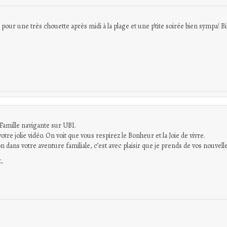
our une très chouette après midi à la plage et une p’tite soirée bien sympa! B
 Famille navigante sur UBI.
votre jolie vidéo. On voit que vous respirez le Bonheur et la Joie de vivre.
 dans votre aventure familiale, c’est avec plaisir que je prends de vos nouvelle
,