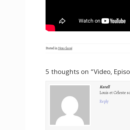
Posted in
Non classé
5 thoughts on “
Video, Episo
Katell
Louis et Céleste s
Reply