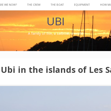
ARE WE NOW?
THE CREW
THE BOAT
EQUIPMENT
HOW M
UBI
A family of five, a sailboat, a world
 Ubi in the islands of Les 